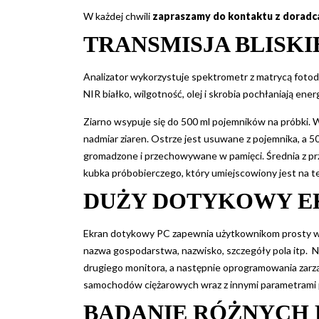
W każdej chwili
zapraszamy do kontaktu z doradc
TRANSMISJA BLISKI
Analizator wykorzystuje spektrometr z matrycą foto
NIR białko, wilgotność, olej i skrobia pochłaniają ener
Ziarno wsypuje się do 500 ml pojemników na próbki.
nadmiar ziaren. Ostrze jest usuwane z pojemnika, a 5
gromadzone i przechowywane w pamięci. Średnia z prze
kubka próbobierczego, który umiejscowiony jest na te
DUŻY DOTYKOWY E
Ekran dotykowy PC zapewnia użytkownikom prosty w o
nazwa gospodarstwa, nazwisko, szczegóły pola itp. 
drugiego monitora, a następnie oprogramowania zar
samochodów ciężarowych wraz z innymi parametrami po
BADANIE RÓŻNYCH