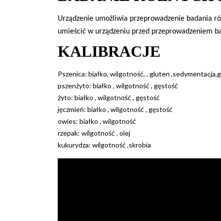
Urządzenie umożliwia przeprowadzenie badania ró
umieścić w urząd
z
eniu przed przeprowadzeniem
b
KALIBRACJE
Pszenica: białko, wilgotność, , gluten ,sedymentacja,
pszenżyto: białko , wilgotność , gęstość
żyto: białko , wilgotność , gęstość
jęczmień: białko , wilgotność , gęstość
owies: białko , wilgotność
rzepak: wilgotność , olej
kukurydza: wilgotność ,skrobia