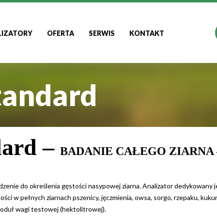
LIZATORY
OFERTA
SERWIS
KONTAKT
tandard
dard –
BADANIE CAŁEGO ZIARNA 
dzenie do określenia gęstości nasypowej ziarna. Analizator dedykowany j
ności w pełnych ziarnach pszenicy, jęczmienia, owsa, sorgo, rzepaku, kukury
duł wagi testowej (hektolitrowej).