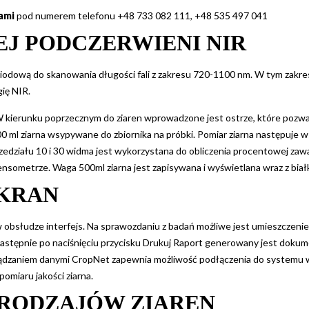
ami
pod numerem telefonu +48 733 082 111, +48 535 497 041
EJ PODCZERWIENI NIR
diodową do skanowania długości fali z zakresu 720-1100 nm. W tym zakr
gię NIR.
 W kierunku poprzecznym do ziaren wprowadzone jest ostrze, które pozw
00 ml ziarna wsypywane do zbiornika na próbki. Pomiar ziarna następuje 
działu 10 i 30 widma jest wykorzystana do obliczenia procentowej zawarto
nsometrze. Waga 500ml ziarna jest zapisywana i wyświetlana wraz z białk
KRAN
bsłudze interfejs. Na sprawozdaniu z badań możliwe jest umieszczenie 
Następnie po naciśnięciu przycisku Drukuj Raport generowany jest doku
ządzaniem danymi CropNet zapewnia możliwość podłączenia do systemu 
miaru jakości ziarna.
 RODZAJÓ
W
ZIAREN