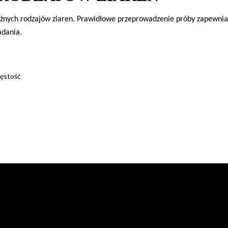
żnych rodzajów ziaren. Prawidłowe przeprowadzenie próby zapewni
adania
.
gęstość