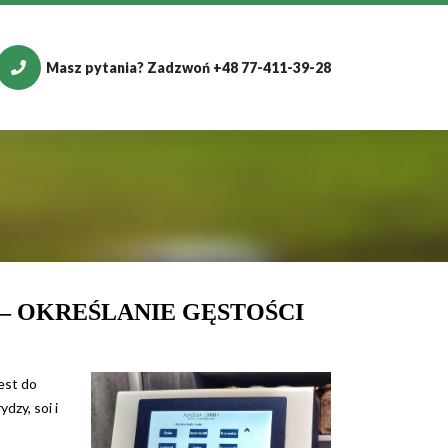
Masz pytania? Zadzwoń +48 77-411-39-28
– OKREŚLANIE GĘSTOŚCI
est do
dzy, soi i