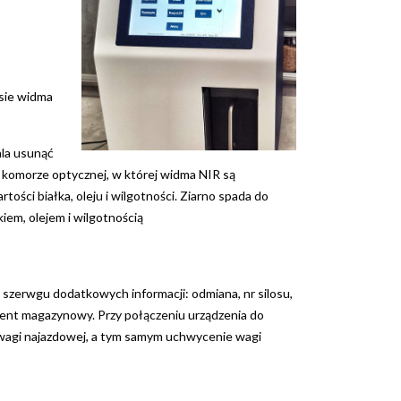
esie widma
ala usunąć
w komorze optycznej, w której widma NIR są
ści białka, oleju i wilgotności. Ziarno spada do
iem, olejem i wilgotnością
szerwgu dodatkowych informacji: odmiana, nr silosu,
ment magazynowy. Przy połączeniu urządzenia do
wagi najazdowej, a tym samym uchwycenie wagi