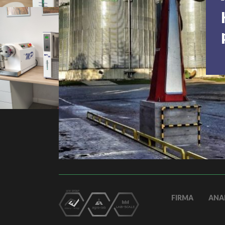
IMG_20210423_134553
IMG_20210423_125041
FIRMA
ANA