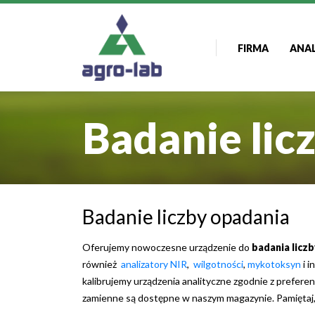
FIRMA
ANA
Badanie lic
Badanie liczby opadania
Oferujemy nowoczesne urządzenie do
badania licz
również
analizatory NIR
,
wilgotności
,
mykotoksyn
i i
kalibrujemy urządzenia analityczne zgodnie z prefer
zamienne są dostępne w naszym magazynie.
Pamiętaj