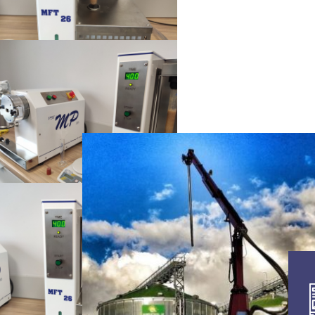
IMG_20210423_134647
IMG_20210423_134634