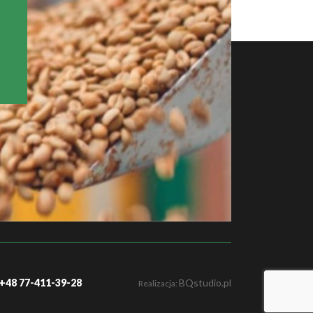
: +48 77-411-39-28
BQstudio.pl
Realizacja: