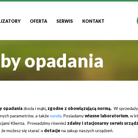
LIZATORY
OFERTA
SERWIS
KONTAKT
zby opadania
by opadania
zboża i mąki
, zgodne z obowiązującą normą.
W sprzedaży
nnych parametrów, a także
sondy
.
Posiadamy
własne laboratorium
, w k
encjami Klienta. Prowadzimy również
zdalny i stacjonarny serwis urząd
, że możesz się starać o
dotacje
na zakup naszych urządzeń.