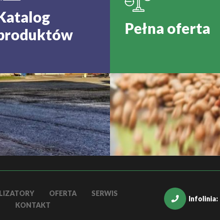
Katalog
Pełna oferta
produktów
LIZATORY
OFERTA
SERWIS
Infolinia
KONTAKT