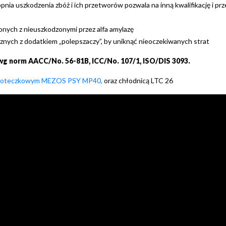
nia uszkodzenia zbóż i ich przetworów pozwala na inną kwalifikację i prz
onych z nieuszkodzonymi przez alfa amylazę
nych z dodatkiem „polepszaczy”, by uniknąć nieoczekiwanych strat
wg norm
AACC/No. 56-81B, ICC/No. 107/1, ISO/DIS 3093.
młoteczkowym MEZOS PSY MP40,
oraz chłodnicą LTC 26