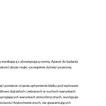
 wynikającą z obowiązującą normą. Aparat do badania
ości zboża i mąki, szczególnie żytniej i pszennej.
j i pomiarze stopnia upłynnienia kleiku pod wpływem
awidłowo dojrzałych i zebranych w suchych warunkach
esprzyjających warunkach atmosferycznych, występuje
aściwości fizykochemicznych, nie gwarantujących