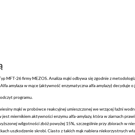
ą
Typ MFT-26 firmy MEZOS. Analiza mąki odbywa się zgodnie z metodologią
 Alfa amylaza w mące (aktywność enzymatyczna alfa amylazy) decyduje o jak
 odczyt programu.
wiesiny mąki w probówce reakcyjnej umieszczonej we wrzącej łaźni wodne
ów jest miernikiem aktywności enzymu alfa-amylazy, która w ziarnach pr
wyższonej wilgotności zbóż powyżej 15%, szczególnie przy zbiorach w ni
kach uszkodzenie skrobi. Ciasto z takich mąk nabiera niekorzystnych wł